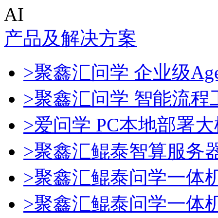
AI
产品及解决方案
>聚鑫汇问学 企业级Age
>聚鑫汇问学 智能流程
>爱问学 PC本地部署
>聚鑫汇鲲泰智算服务
>聚鑫汇鲲泰问学一体
>聚鑫汇鲲泰问学一体机De