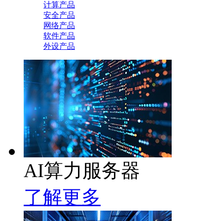
计算产品
安全产品
网络产品
软件产品
外设产品
AI算力服务器
了解更多