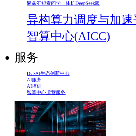
聚鑫汇鲲泰问学一体机DeepSeek版
异构算力调度与加速
智算中心(AICC)
服务
DC·AI生态创新中心
AI服务
AI培训
智算中心运营服务