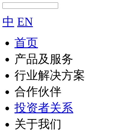
中
EN
首页
产品及服务
行业解决方案
合作伙伴
投资者关系
关于我们