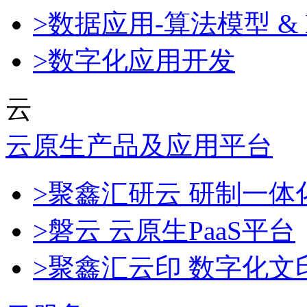
>数据应用-算法模型 & 
>数字化应用开发
云
云原生产品及应用平台
>聚鑫汇研云 研制一
>磐云 云原生PaaS平台
>聚鑫汇云印 数字化文