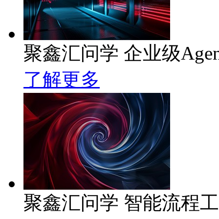
聚鑫汇问学 企业级Age
了解更多
聚鑫汇问学 智能流程