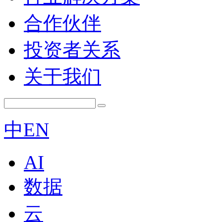
合作伙伴
投资者关系
关于我们
中
EN
AI
数据
云