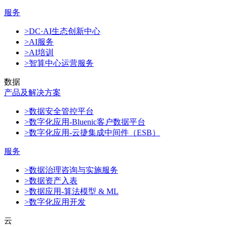
服务
>DC·AI生态创新中心
>AI服务
>AI培训
>智算中心运营服务
数据
产品及解决方案
>数据安全管控平台
>数字化应用-Bluenic客户数据平台
>数字化应用-云捷集成中间件（ESB）
服务
>数据治理咨询与实施服务
>数据资产入表
>数据应用-算法模型 & ML
>数字化应用开发
云