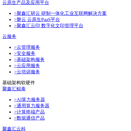
云原生产品及应用平台
>聚鑫汇研云 研制一体化工业互联网解决方案
>磐云 云原生PaaS平台
>聚鑫汇云印 数字化文印管理平台
云服务
>云管理服务
>安全服务
>基础架构服务
>云应用服务
>云培训服务
基础架构软硬件
聚鑫汇鲲泰
>AI算力服务器
>通用算力服务器
>计算终端产品
>数据通信产品
聚鑫汇云科